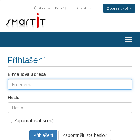
Čeština
Přihlášení
Registrace
Zobrazit košík
Togg
navig
Přihlášení
E-mailová adresa
Heslo
Zapamatovat si mě
Zapomněli jste heslo?