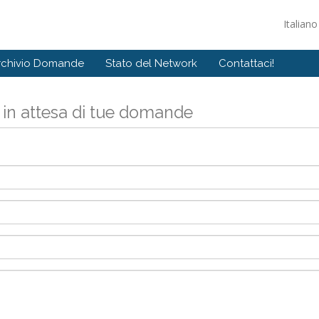
Italian
rchivio Domande
Stato del Network
Contattaci!
 in attesa di tue domande